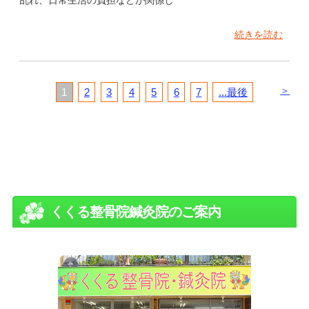
続きを読む
＞
1
2
3
4
5
6
7
...最後
くくる整骨院鍼灸院のご案内