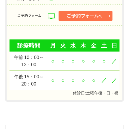
診療時間
月
火
水
木
金
土
日
午前 10：00～
○
○
○
○
○
○
／
13：00
午後 15：00～
○
○
○
○
○
／
／
20：00
休診日:土曜午後・日・祝