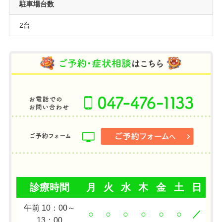
駐車場台数
2台
診療時間
月
火
水
木
金
土
日
午前 10：00～
○
○
○
○
○
○
／
13：00