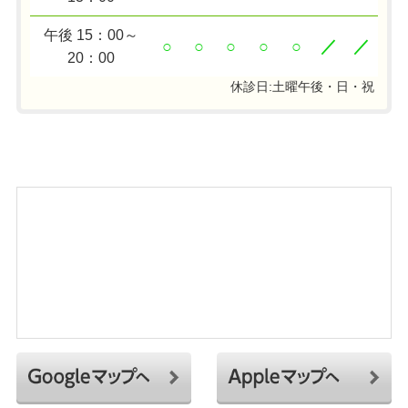
午後 15：00～
○
○
○
○
○
／
／
20：00
休診日:土曜午後・日・祝