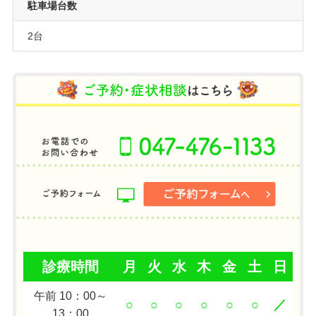
駐車場台数
2台
診療時間
月
火
水
木
金
土
日
午前 10：00～
○
○
○
○
○
○
／
13：00