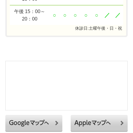
午後 15：00～
○
○
○
○
○
／
／
20：00
休診日:土曜午後・日・祝