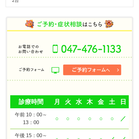
2台
診療時間
月
火
水
木
金
土
日
午前 10：00～
○
○
○
○
○
○
／
13：00
午後 15：00～