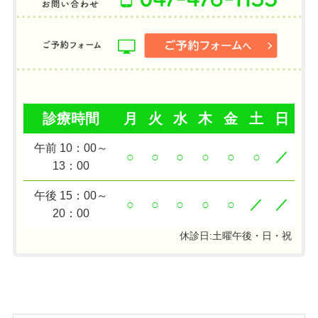
診療時間
月
火
水
木
金
土
日
午前 10：00～
○
○
○
○
○
○
／
13：00
午後 15：00～
○
○
○
○
○
／
／
20：00
休診日:土曜午後・日・祝