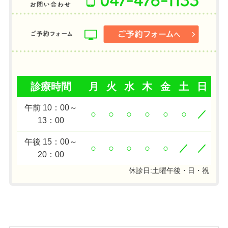
診療時間
月
火
水
木
金
土
日
午前 10：00～
○
○
○
○
○
○
／
13：00
午後 15：00～
○
○
○
○
○
／
／
20：00
休診日:土曜午後・日・祝