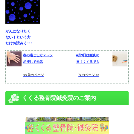
がんになりたく
ない！という方
だけお読みく･･･
春の過ごし方２～ツ
4月9日は鍼灸の
ボ押しで元気
日！くくるでも
<< 前のページ
次のページ >>
くくる整骨院鍼灸院のご案内