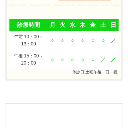
診療時間
月
火
水
木
金
土
日
午前 10：00～
○
○
○
○
○
○
／
13：00
午後 15：00～
○
○
○
○
○
／
／
20：00
休診日:土曜午後・日・祝