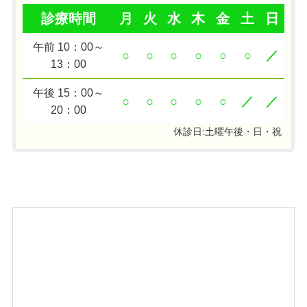
診療時間
月
火
水
木
金
土
日
午前 10：00～
○
○
○
○
○
○
／
13：00
午後 15：00～
○
○
○
○
○
／
／
20：00
休診日:土曜午後・日・祝