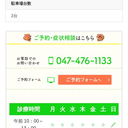
駐車場台数
2台
診療時間
月
火
水
木
金
土
日
午前 10：00～
○
○
○
○
○
○
／