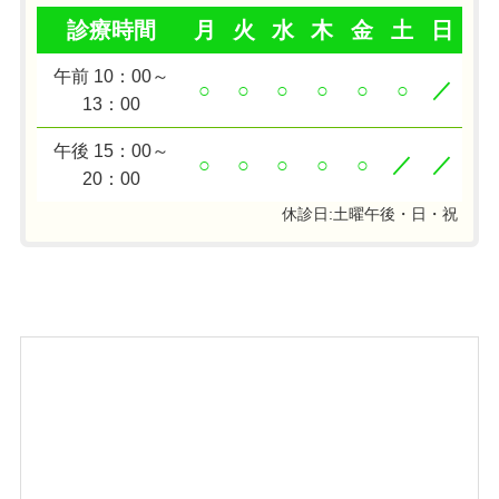
診療時間
月
火
水
木
金
土
日
午前 10：00～
○
○
○
○
○
○
／
13：00
午後 15：00～
○
○
○
○
○
／
／
20：00
休診日:土曜午後・日・祝