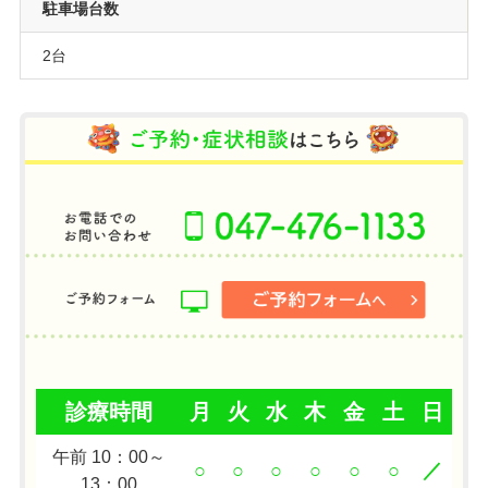
駐車場台数
2台
診療時間
月
火
水
木
金
土
日
午前 10：00～
○
○
○
○
○
○
／
13：00