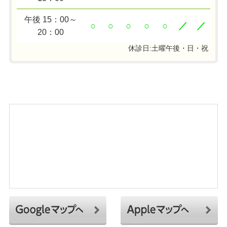
午後 15：00～
○
○
○
○
○
／
／
20：00
休診日:土曜午後・日・祝