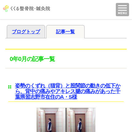
ブログトップ
記事一覧
0年0月の記事一覧
姿勢のくずれ（猫背）と股関節の動きの低下か
ら、背中の痛みやアキレス腱の痛みがあった千
葉県習志野市在住のA・S様