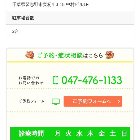
千葉県習志野市実籾4-3-15 中村ビル1F
駐車場台数
2台
診療時間
月
火
水
木
金
土
日