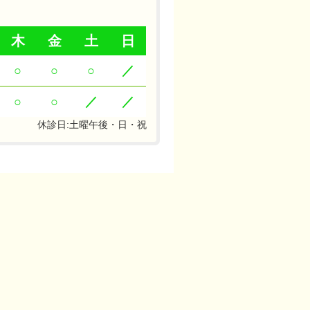
木
金
土
日
○
○
○
／
○
○
／
／
休診日:土曜午後・日・祝