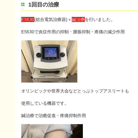
1回目の治療
ES530
(総合電気治療器)＋
鍼治療
を行いました。
ES530で炎症作用の抑制・腫脹抑制・疼痛の減少作用
オリンピックや世界大会などとっぷトップアスリートも
使用している機器です。
鍼治療で治癒促進・疼痛抑制作用