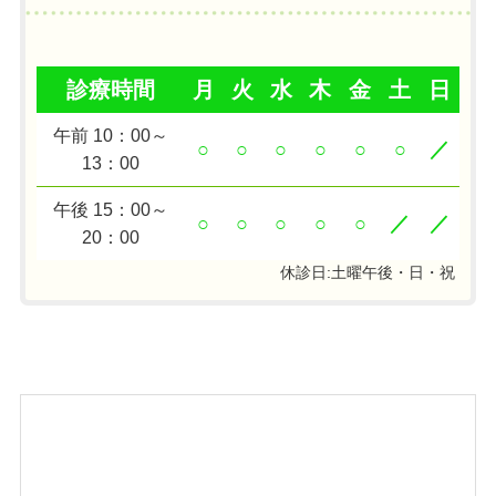
診療時間
月
火
水
木
金
土
日
午前 10：00～
○
○
○
○
○
○
／
13：00
午後 15：00～
○
○
○
○
○
／
／
20：00
休診日:土曜午後・日・祝