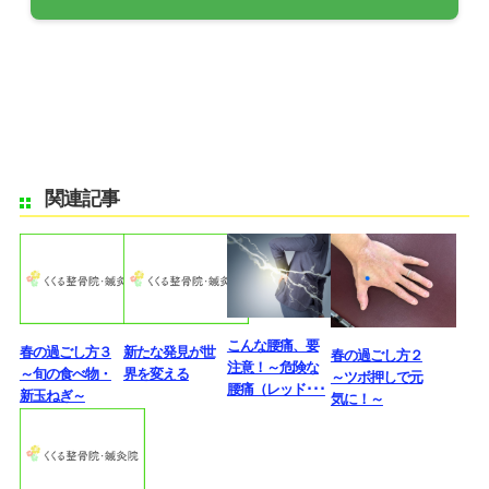
関連記事
こんな腰痛、要
春の過ごし方３
新たな発見が世
春の過ごし方２
注意！～危険な
～旬の食べ物・
界を変える
～ツボ押しで元
腰痛（レッド･･･
新玉ねぎ～
気に！～