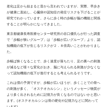
老化は足から始まると昔から言われていますが、実際、早歩き
が健康に直結し、心臓病や認知症の発症リスクを下げることが
研究でわかっています。さらに歩く時の歩幅が脳の機能と関係
することが明らかになってきました。
東京都健康長寿医療センター研究所の谷口優氏らが行った調査
で「歩幅が狭いグループ」は「歩幅が広いグループ」より、認
知機能の低下が生じるリスクが２．８倍高いことがわかりまし
た。
歩幅ば狭くなることで、歩く速度が落ちたり、足の裏への刺激
が減るなど様々な変化がおき、脳に与えられる刺激が少なくな
って認知機能の低下が進行するとも考えられるそうです。
これは僕の予測ですが、歩幅が広いほうが、歩くことでの骨へ
の刺激が多く、「オステオカルシン」というメッセージ物質が
より多く出されるために記憶力が良くなるのではないかと思い
ます。(オステオカルシンは骨の硬化や記憶力などに関わって
います)