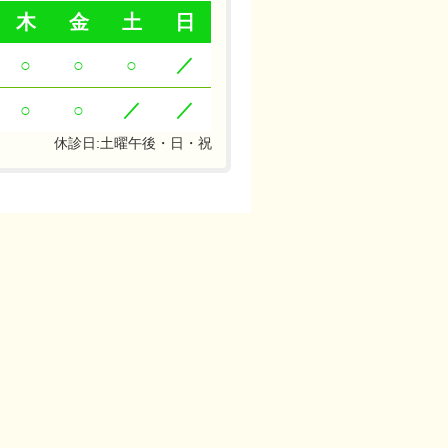
木
金
土
日
○
○
○
／
○
○
／
／
休診日:土曜午後・日・祝