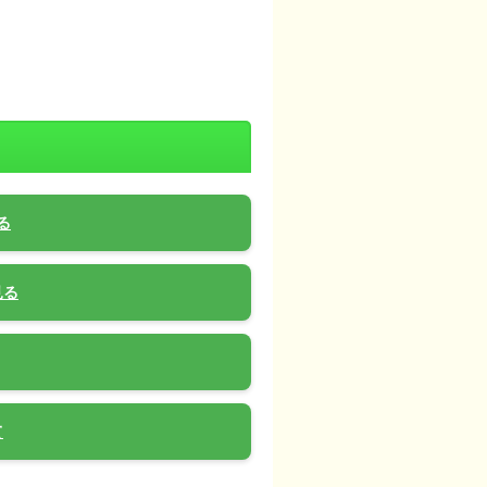
る
見る
て