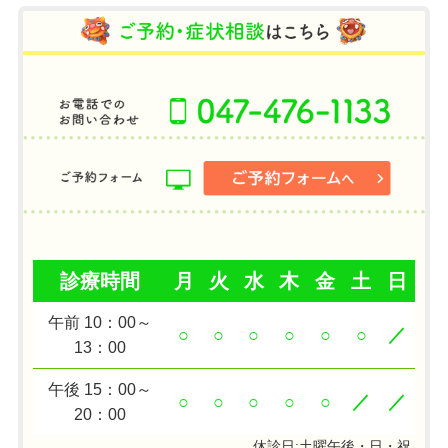
診療時間
月
火
水
木
金
土
日
午前 10：00～
○
○
○
○
○
○
／
13：00
午後 15：00～
○
○
○
○
○
／
／
20：00
休診日:土曜午後・日・祝