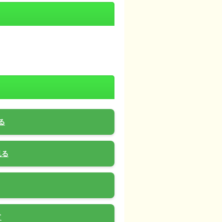
る
見る
て