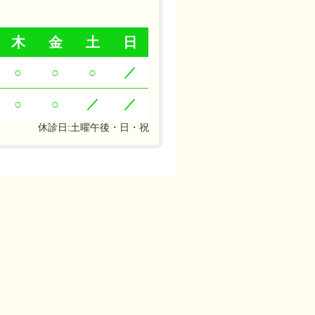
木
金
土
日
○
○
○
／
○
○
／
／
休診日:土曜午後・日・祝