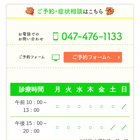
診療時間
月
火
水
木
金
土
日
午前 10：00～
○
○
○
○
○
○
／
13：00
午後 15：00～
○
○
○
○
○
／
／
20：00