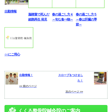
出勤情報
脳梗塞で死んだ
春の過ごし方４
春の過ごし方５
細胞再生 発見
～旬な食べ物～
～春は肝臓の季
節～
○○にご用心
出勤情報！
スロープをつけまし
た！
<< 前のページ
次のページ >>
くくる整骨院鍼灸院のご案内