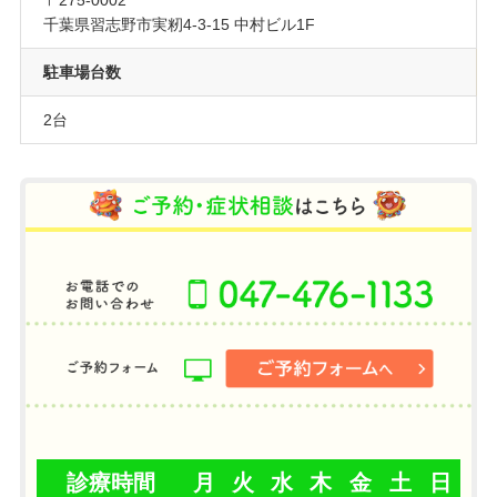
〒275-0002
千葉県習志野市実籾4-3-15 中村ビル1F
駐車場台数
2台
診療時間
月
火
水
木
金
土
日