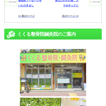
習志野ソーセージを
あなたのその首、ス
いただきまし
マホネックじ
<< 前のページ
次のページ >>
くくる整骨院鍼灸院のご案内