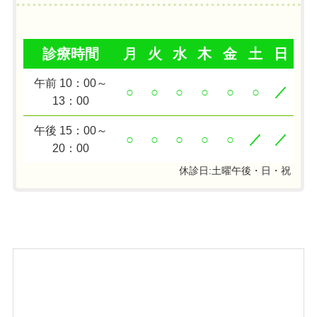
診療時間
月
火
水
木
金
土
日
午前 10：00～
○
○
○
○
○
○
／
13：00
午後 15：00～
○
○
○
○
○
／
／
20：00
休診日:土曜午後・日・祝